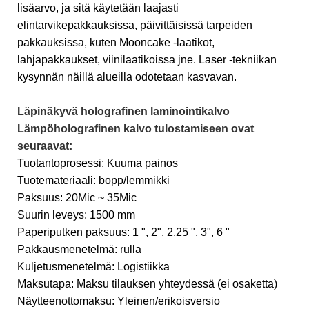
lisäarvo, ja sitä käytetään laajasti
elintarvikepakkauksissa, päivittäisissä tarpeiden
pakkauksissa, kuten Mooncake -laatikot,
lahjapakkaukset, viinilaatikoissa jne. Laser -tekniikan
kysynnän näillä alueilla odotetaan kasvavan.
Läpinäkyvä holografinen laminointikalvo
Lämpöholografinen kalvo tulostamiseen ovat
seuraavat:
Tuotantoprosessi: Kuuma painos
Tuotemateriaali: bopp/lemmikki
Paksuus: 20Mic ~ 35Mic
Suurin leveys: 1500 mm
Paperiputken paksuus: 1 ", 2", 2,25 ", 3", 6 "
Pakkausmenetelmä: rulla
Kuljetusmenetelmä: Logistiikka
Maksutapa: Maksu tilauksen yhteydessä (ei osaketta)
Näytteenottomaksu: Yleinen/erikoisversio