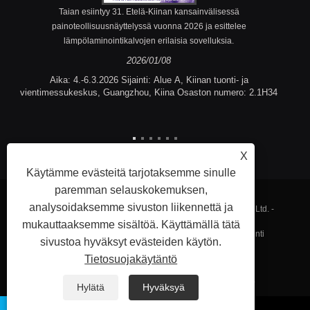
Taian esiintyy 31. Etelä-Kiinan kansainvälisessä
painoteollisuusnäyttelyssä vuonna 2026 ja esittelee
lämpölaminointikalvojen erilaisia ​​sovelluksia.
2026/01/08
Aika: 4.-6.3.2026 Sijainti: Alue A, Kiinan tuonti- ja
vientimessukeskus, Guangzhou, Kiina Osaston numero: 2.1H34
X
Käytämme evästeitä tarjotaksemme sinulle
paremman selauskokemuksen,
analysoidaksemme sivuston liikennettä ja
Tekijänoikeudet © 2023 Fujian Taian Lamination Film Co., Ltd. -
mukauttaaksemme sisältöä. Käyttämällä tätä
Lämpölaminointikalvo, laminoitu teräskalvo, Kohokuviointi
sivustoa hyväksyt evästeiden käytön.
Tietosuojakäytäntö
Lämpölaminointikalvo - Kaikki oikeudet pidätetään.
Linkit
Sitemap
RSS
XML
Privacy Policy
Hylätä
Hyväksyä