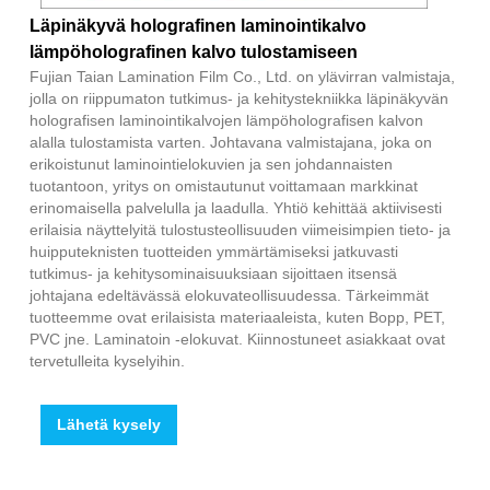
Läpinäkyvä holografinen laminointikalvo
lämpöholografinen kalvo tulostamiseen
Fujian Taian Lamination Film Co., Ltd. on ylävirran valmistaja,
jolla on riippumaton tutkimus- ja kehitystekniikka läpinäkyvän
holografisen laminointikalvojen lämpöholografisen kalvon
alalla tulostamista varten. Johtavana valmistajana, joka on
erikoistunut laminointielokuvien ja sen johdannaisten
tuotantoon, yritys on omistautunut voittamaan markkinat
erinomaisella palvelulla ja laadulla. Yhtiö kehittää aktiivisesti
erilaisia ​​näyttelyitä tulostusteollisuuden viimeisimpien tieto- ja
huipputeknisten tuotteiden ymmärtämiseksi jatkuvasti
tutkimus- ja kehitysominaisuuksiaan sijoittaen itsensä
johtajana edeltävässä elokuvateollisuudessa. Tärkeimmät
tuotteemme ovat erilaisista materiaaleista, kuten Bopp, PET,
PVC jne. Laminatoin -elokuvat. Kiinnostuneet asiakkaat ovat
tervetulleita kyselyihin.
Lähetä kysely