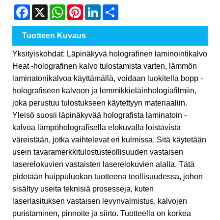
Facebook
X
WhatsApp
Pinterest
LinkedIn
Share
Tuotteen Kuvaus
Yksityiskohdat: Läpinäkyvä holografinen laminointikalvo
Heat -holografinen kalvo tulostamista varten, lämmön
laminatonikalvoa käyttämällä, voidaan luokitella bopp -
holografiseen kalvoon ja lemmikkieläinhologiafilmiin,
joka perustuu tulostukseen käytettyyn materiaaliin.
Yleisö suosii läpinäkyvää holografista laminatoin -
kalvoa lämpöholografisella elokuvalla loistavista
väreistään, jotka vaihtelevat eri kulmissa. Sitä käytetään
usein tavaramerkkitulostusteollisuuden vastaisen
laserelokuvien vastaisten laserelokuvien alalla. Tätä
pidetään huippuluokan tuotteena teollisuudessa, johon
sisältyy useita teknisiä prosesseja, kuten
laserlasituksen vastaisen levynvalmistus, kalvojen
puristaminen, pinnoite ja siirto. Tuotteella on korkea