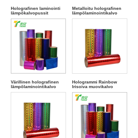
Holografinen laminointi
Metalloitu holografinen
lämpökalvopussit
lämpölaminointikalvo
Värillinen holografinen
Hologrammi Rainbow
lämpölaminointikalvo
Irisoiva muovikalvo