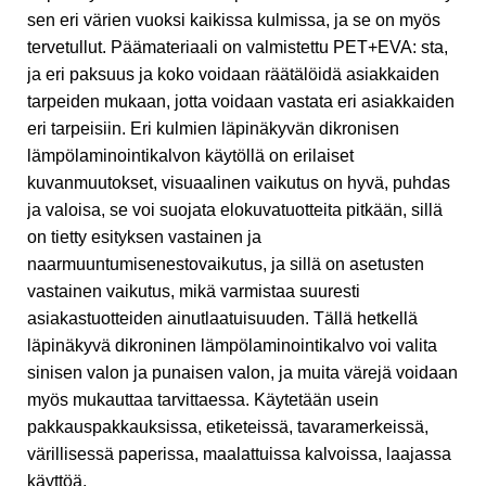
sen eri värien vuoksi kaikissa kulmissa, ja se on myös
tervetullut. Päämateriaali on valmistettu PET+EVA: sta,
ja eri paksuus ja koko voidaan räätälöidä asiakkaiden
tarpeiden mukaan, jotta voidaan vastata eri asiakkaiden
eri tarpeisiin. Eri kulmien läpinäkyvän dikronisen
lämpölaminointikalvon käytöllä on erilaiset
kuvanmuutokset, visuaalinen vaikutus on hyvä, puhdas
ja valoisa, se voi suojata elokuvatuotteita pitkään, sillä
on tietty esityksen vastainen ja
naarmuuntumisenestovaikutus, ja sillä on asetusten
vastainen vaikutus, mikä varmistaa suuresti
asiakastuotteiden ainutlaatuisuuden. Tällä hetkellä
läpinäkyvä dikroninen lämpölaminointikalvo voi valita
sinisen valon ja punaisen valon, ja muita värejä voidaan
myös mukauttaa tarvittaessa. Käytetään usein
pakkauspakkauksissa, etiketeissä, tavaramerkeissä,
värillisessä paperissa, maalattuissa kalvoissa, laajassa
käyttöä.