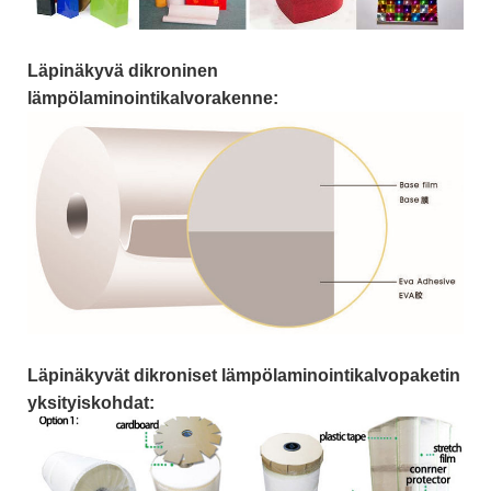
Läpinäkyvä dikroninen
lämpölaminointikalvorakenne:
Läpinäkyvät dikroniset lämpölaminointikalvopaketin
yksityiskohdat: