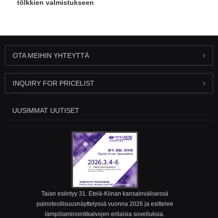
tölkkien valmistukseen
OTA MEIHIN YHTEYTTÄ
INQUIRY FOR PRICELIST
UUSIMMAT UUTISET
Taian esiintyy 31. Etelä-Kiinan kansainvälisessä
painoteollisuusnäyttelyssä vuonna 2026 ja esittelee
lämpölaminointikalvojen erilaisia ​​sovelluksia.