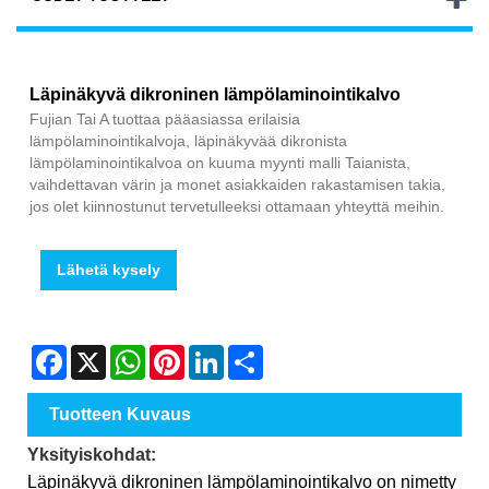
Läpinäkyvä dikroninen lämpölaminointikalvo
Fujian Tai A tuottaa pääasiassa erilaisia ​​
lämpölaminointikalvoja, läpinäkyvää dikronista
lämpölaminointikalvoa on kuuma myynti malli Taianista,
vaihdettavan värin ja monet asiakkaiden rakastamisen takia,
jos olet kiinnostunut tervetulleeksi ottamaan yhteyttä meihin.
Lähetä kysely
Facebook
X
WhatsApp
Pinterest
LinkedIn
Share
Tuotteen Kuvaus
Yksityiskohdat:
Läpinäkyvä dikroninen lämpölaminointikalvo on nimetty