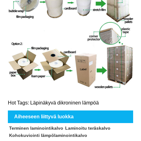
Hot Tags: Läpinäkyvä dikroninen lämpöä
Aiheeseen liittyvä luokka
Terminen laminointikalvo
Laminoitu teräskalvo
Kohokuviointi lämpölaminointikalvo