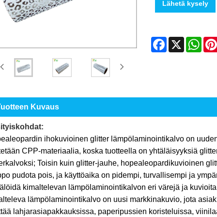
Lähetä kysely
Facebook
X
Wha
Tuotteen Kuvaus
ityiskohdat:
ealeopardin ihokuvioinen glitter lämpölaminointikalvo on uuden
etään CPP-materiaalia, koska tuotteella on yhtäläisyyksiä glitt
terkalvoksi; Toisin kuin glitter-jauhe, hopealeopardikuvioinen gl
po pudota pois, ja käyttöaika on pidempi, turvallisempi ja ympär
älöidä kimaltelevan lämpölaminointikalvon eri värejä ja kuvioit
lteleva lämpölaminointikalvo on uusi markkinakuvio, jota asiakk
tää lahjarasiapakkauksissa, paperipussien koristeluissa, viinila