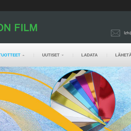
lzh
TUOTTEET
UUTISET
LADATA
LÄHETÄ