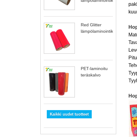
lämpölaminointikalvo
pak
kuu
Red Glitter
Hop
lämpölaminointikalvo
Mat
Tav
Lev
Pit
Teh
PET-laminoitu
Tyy
teräskalvo
Tyy
Hop
Kaikki uudet tuotteet