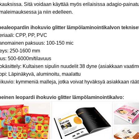
kauksissa. Sitä voidaan käyttää myös erilaisissa adagio-painat
maleimauksessa ja niin edelleen.
ealeopardin ihokuvio glitter lämpölaminointikalvon tekniset
eriaali: CPP, PP, PVC
anomainen paksuus: 100-150 mic
eys: 250-1600 mm
uus: 500-6000m/tilavuus
okäsittely: Kultaisen sipulin nuudelit 38 dyne (asiakkaan vaat
ppi: Läpinäkyvä, aluminoitu, maalattu
likuvio: kymmeniä malleja, jotka voivat hyväksyä asiakkaan räät
einen leopardi ihokuvio glitter lämpölaminointikalvo: