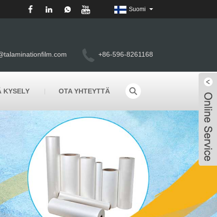
Suomi
@talaminationfilm.com
+86-596-8261168
 KYSELY
OTA YHTEYTTÄ