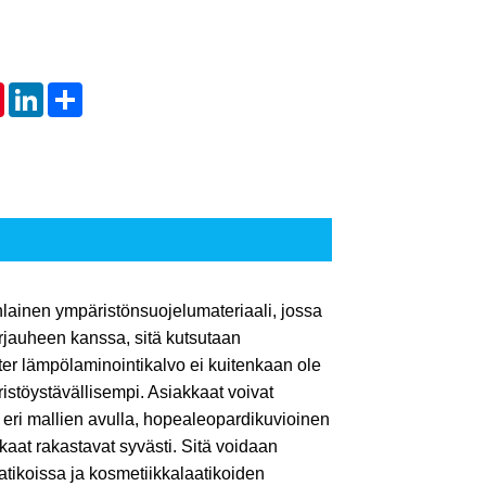
tsApp
Pinterest
LinkedIn
Share
lainen ympäristönsuojelumateriaali, jossa
erjauheen kanssa, sitä kutsutaan
itter lämpölaminointikalvo ei kuitenkaan ole
istöystävällisempi. Asiakkaat voivat
a eri mallien avulla, hopealeopardikuvioinen
aat rakastavat syvästi. Sitä voidaan
atikoissa ja kosmetiikkalaatikoiden