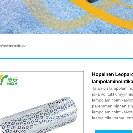
mpölaminointikalvo
Hopeinen Leopard 
lämpölaminointika
Taian on lämpölaminoin
joka voi tukkumyynni
lämpölaminointikalvon
paremman hinnan sinul
lämpölaminointikalvot
laatua olla varma, et