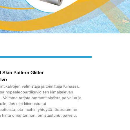
Live
Skin Pattern Glitter
lvo
tikalvojen valmistaja ja toimittaja Kiinassa,
ssä hopealeopardikuvioisen kimaltelevan
. Voimme tarjota ammattitaitoista palvelua ja
le. Jos olet kiinnostunut
uotteista, ota meihin yhteyttä. Seuraamme
tä hinta omantunnon, omistautunut palvelu.