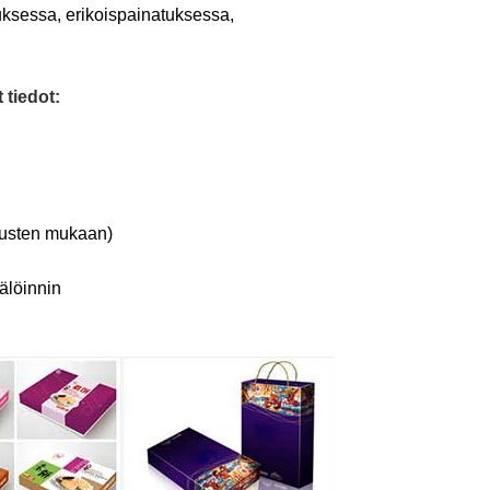
uksessa, erikoispainatuksessa,
 tiedot:
imusten mukaan)
älöinnin