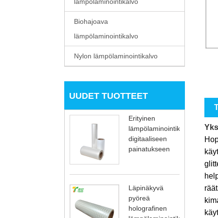
lämpölaminointikalvo
Biohajoava
lämpölaminointikalvo
Nylon lämpölaminointikalvo
UUDET TUOTTEET
Erityinen
Yks
lämpölaminointikalvo
digitaaliseen
Hop
painatukseen
käyt
glit
help
räät
Läpinäkyvä
pyöreä
kima
holografinen
käyt