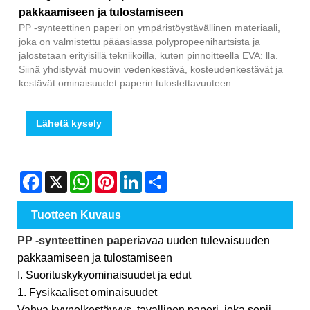
pakkaamiseen ja tulostamiseen
PP -synteettinen paperi on ympäristöystävällinen materiaali,
joka on valmistettu pääasiassa polypropeenihartsista ja
jalostetaan erityisillä tekniikoilla, kuten pinnoitteella EVA: lla.
Siinä yhdistyvät muovin vedenkestävä, kosteudenkestävät ja
kestävät ominaisuudet paperin tulostettavuuteen.
Lähetä kysely
Facebook
X
WhatsApp
Pinterest
LinkedIn
Share
Tuotteen Kuvaus
PP -synteettinen paperi
avaa uuden tulevaisuuden
pakkaamiseen ja tulostamiseen
I. Suorituskykyominaisuudet ja edut
1. Fysikaaliset ominaisuudet
Vahva kyynelkestävyys, tavallinen paperi, joka sopii