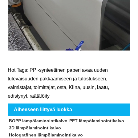
Hot Tags: PP -synteettinen paperi avaa uuden
tulevaisuuden pakkaamiseen ja tulostukseen,
valmistajat, toimittajat, osta, Kiina, uusin, laatu,
edistynyt, räätälöity
Aiheeseen liittyvä luokka
BOPP lämpölaminointikalvo
PET lämpölaminointikalvo
3D lämpölaminointikalvo
Holografinen lämpölaminointikalvo