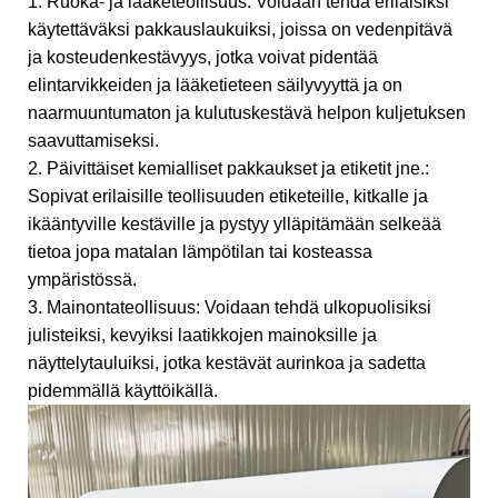
1. Ruoka- ja lääketeollisuus: Voidaan tehdä erilaisiksi
käytettäväksi pakkauslaukuiksi, joissa on vedenpitävä
ja kosteudenkestävyys, jotka voivat pidentää
elintarvikkeiden ja lääketieteen säilyvyyttä ja on
naarmuuntumaton ja kulutuskestävä helpon kuljetuksen
saavuttamiseksi.
2. Päivittäiset kemialliset pakkaukset ja etiketit jne.:
Sopivat erilaisille teollisuuden etiketeille, kitkalle ja
ikääntyville kestäville ja pystyy ylläpitämään selkeää
tietoa jopa matalan lämpötilan tai kosteassa
ympäristössä.
3. Mainontateollisuus: Voidaan tehdä ulkopuolisiksi
julisteiksi, kevyiksi laatikkojen mainoksille ja
näyttelytauluiksi, jotka kestävät aurinkoa ja sadetta
pidemmällä käyttöikällä.