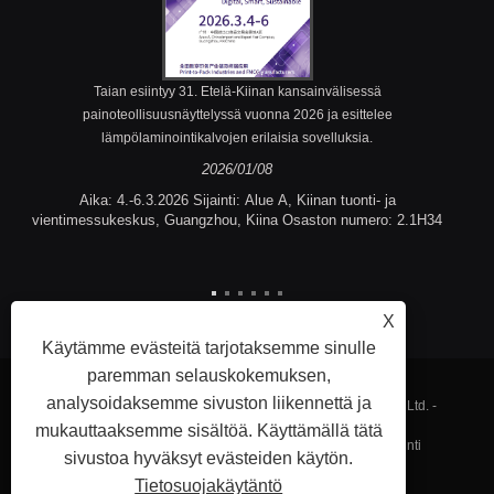
Taian esiintyy 31. Etelä-Kiinan kansainvälisessä
painoteollisuusnäyttelyssä vuonna 2026 ja esittelee
lämpölaminointikalvojen erilaisia ​​sovelluksia.
2026/01/08
Aika: 4.-6.3.2026 Sijainti: Alue A, Kiinan tuonti- ja
vientimessukeskus, Guangzhou, Kiina Osaston numero: 2.1H34
X
Käytämme evästeitä tarjotaksemme sinulle
paremman selauskokemuksen,
analysoidaksemme sivuston liikennettä ja
Tekijänoikeudet © 2023 Fujian Taian Lamination Film Co., Ltd. -
mukauttaaksemme sisältöä. Käyttämällä tätä
Lämpölaminointikalvo, laminoitu teräskalvo, Kohokuviointi
sivustoa hyväksyt evästeiden käytön.
Tietosuojakäytäntö
Lämpölaminointikalvo - Kaikki oikeudet pidätetään.