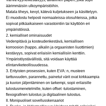
äärimmäisiin ulkoympäristöihin.
Matala tiheys, kevyt, kätevä kuljetukseen ja käsittelyyn.
Ei muodostu helposti normaaleissa olosuhteissa, jotka
sopivat pitkäaikaiseen varastointiin tai käyttöön eri
ympäristöissä.
2. kemialliset ominaisuudet
Vedenpitävä ja kosteudenkestävä, kemiallisen
korroosion (happo, alkalin ja orgaanisten liuottimien)
kestävyys, sopivat erilaisiin kemiallisiin kenttiin.
Ympäristöystävällistä, sitä voidaan käyttää
elintarviketeollisuudessa.
3. Erityisten prosessien, kuten EVA: n, musteen
tarttuvuuden, parannettu, painetut värit ovat kirkkaampia
ja kuvion jäljentäminen on tarkempi, sopii erilaisille
tulostusmenetelmille, kuten offset -tulostaminen,
flexografinen tulostus ja digitaalinen tulostus.
II. Monipuoliset sovellusskenaariot