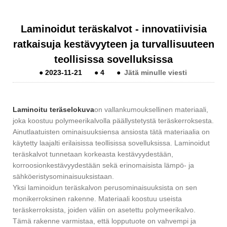
​Laminoidut teräskalvot - innovatiivisia
ratkaisuja kestävyyteen ja turvallisuuteen
teollisissa sovelluksissa
●
2023-11-21
●
4
●
Jätä minulle viesti
Laminoitu teräs
elokuva
on vallankumouksellinen materiaali,
joka koostuu polymeerikalvolla päällystetystä teräskerroksesta.
Ainutlaatuisten ominaisuuksiensa ansiosta tätä materiaalia on
käytetty laajalti erilaisissa teollisissa sovelluksissa. Laminoidut
teräskalvot tunnetaan korkeasta kestävyydestään,
korroosionkestävyydestään sekä erinomaisista lämpö- ja
sähköeristysominaisuuksistaan.
Yksi laminoidun teräskalvon perusominaisuuksista on sen
monikerroksinen rakenne. Materiaali koostuu useista
teräskerroksista, joiden väliin on asetettu polymeerikalvo.
Tämä rakenne varmistaa, että lopputuote on vahvempi ja