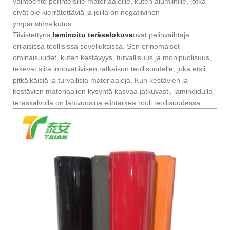
vaihtoehto perinteisille materiaaleille, kuten alumiinille, jotka
eivät ole kierrätettäviä ja joilla on negatiivinen
ympäristövaikutus.
Tiivistettynä,
laminoitu teräs
elokuva
ovat pelinvaihtaja
erilaisissa teollisissa sovelluksissa. Sen erinomaiset
ominaisuudet, kuten kestävyys, turvallisuus ja monipuolisuus,
tekevät siitä innovatiivisen ratkaisun teollisuudelle, joka etsii
pitkäikäisiä ja turvallisia materiaaleja. Kun kestävien ja
kestävien materiaalien kysyntä kasvaa jatkuvasti, laminoidulla
teräskalvolla on lähivuosina elintärkeä rooli teollisuudessa.