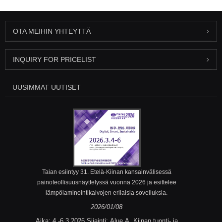
OTA MEIHIN YHTEYTTÄ
INQUIRY FOR PRICELIST
UUSIMMAT UUTISET
Taian esiintyy 31. Etelä-Kiinan kansainvälisessä
painoteollisuusnäyttelyssä vuonna 2026 ja esittelee
lämpölaminointikalvojen erilaisia ​​sovelluksia.
2026/01/08
Aika: 4.-6.3.2026 Sijainti: Alue A, Kiinan tuonti- ja