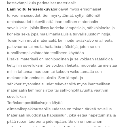
kestävämpi kuin perinteiset materiaalit.
Laminoitu teräs
elokuva
tarjoavat myös erinomaiset
turvaominaisuudet. Sen myrkyttömät, syttymättömät
ominaisuudet tekevät siitä ihanteellisen materiaalin
sovelluksiin, joihin liittyy korkeita lämpötiloja, sähkölaitteita ja
koneita sekä jopa maailmanlaajuisia turvallisuustoimintoja.
Toisin kuin muut materiaalit, laminoitu teräskalvo ei aiheuta
palovaaraa tai muita haitallisia päästöjä, joten se on
turvallisempi vaihtoehto teolliseen käyttöön.
Lisäksi materiaali on monipuolinen ja se voidaan räätälöidä
tiettyihin sovelluksiin. Se voidaan leikata, muovata tai meistaa
mihin tahansa muotoon tai kokoon vaikuttamatta sen
mekaanisiin ominaisuuksiin. Sen lämpö- ja
sähköeristysominaisuudet tekevät siitä myös ihanteellisen
materiaalin lämmönsiirtoa tai sähkönjohtavuutta vaativiin
sovelluksiin.
Teräskomposiittikalvojen käyttö
elintarvikepakkausteollisuudessa on toinen tärkeä sovellus.
Materiaali muodostaa happisulun, joka estää hapettumista ja
pitää ruoan tuoreena pidempään. Se on erinomainen