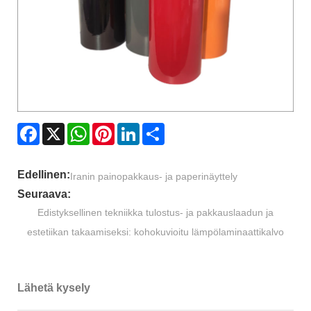
Facebook
X
WhatsApp
Pinterest
LinkedIn
Share
Edellinen:
Iranin painopakkaus- ja paperinäyttely
Seuraava:
Edistyksellinen tekniikka tulostus- ja pakkauslaadun ja
estetiikan takaamiseksi: kohokuvioitu lämpölaminaattikalvo
Lähetä kysely