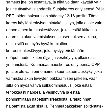
sameus jne. on testattava, ja niitä voidaan käyttää vain,
jos ne täyttävät standardit. Suojakerros on yleensä PA ja
PET, joiden paksuus on säädetty 12-16 μm:iin. Tämä
kerros käy läpi erityisen pintakäsittelyn, jolla ei ole vain
erinomainen kulutuskestävyys, joka kestää kitkaa ja
naarmuja akun valmistuksen ja asennuksen aikana,
mutta sillä on myös hyvä kemiallinen
korroosionkestävyys, joka pystyy eristämään
epäpuhtaudet, kuten öljyn ja vesihöyryn, ulkoisesta
ympäristöstä. Kuumasaumauskerros on yleensä CPP,
jolla ei ole vain erinomainen kuumasaumauskyky, joka
varmistaa akun tiiviyden pakkaamisen jälkeen, vaan
sillä on myös vahva sulkuominaisuus, joka estää
tehokkaasti happea ja vesihöyryä ja estää
pohjimmiltaan hapettumisreaktioita ja rajapinnan
hajoamista akun sisällä. Pehmeäpakkaisen solid-state-