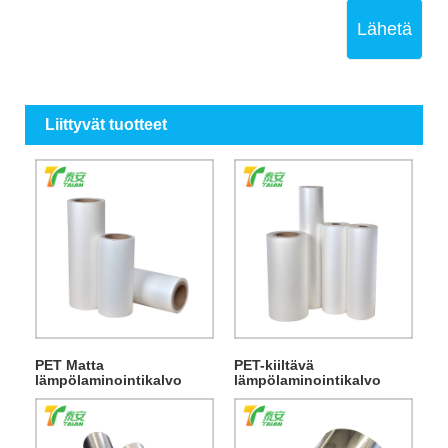
Lähetä
Liittyvät tuotteet
PET Matta
PET-kiiltävä
lämpölaminointikalvo
lämpölaminointikalvo