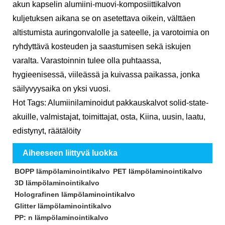
akun kapselin alumiini-muovi-komposiittikalvon
kuljetuksen aikana se on asetettava oikein, välttäen
altistumista auringonvalolle ja sateelle, ja varotoimia on
ryhdyttävä kosteuden ja saastumisen sekä iskujen
varalta. Varastoinnin tulee olla puhtaassa,
hygieenisessä, viileässä ja kuivassa paikassa, jonka
säilyvyysaika on yksi vuosi.
Hot Tags: Alumiinilaminoidut pakkauskalvot solid-state-
akuille, valmistajat, toimittajat, osta, Kiina, uusin, laatu,
edistynyt, räätälöity
Aiheeseen liittyvä luokka
BOPP lämpölaminointikalvo
PET lämpölaminointikalvo
3D lämpölaminointikalvo
Holografinen lämpölaminointikalvo
Glitter lämpölaminointikalvo
PP: n lämpölaminointikalvo