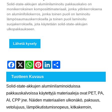
Solid-state-akkujen alumiinilaminoitu pakkauskalvo on
monikerroksinen komposiittimateriaali, jonka ydinkerroksena
on alumiinifoliokerros, jonka toinen puoli on laminoitu
lämpösaumauskerroksella ja toinen puoli laminoitu
suojakerroksella, jota käytetään solid-state-akkujen
ulkopakkaukseen.
Lähetä kysely
Facebook
X
WhatsApp
Pinterest
LinkedIn
Share
Tuotteen Kuvaus
Solid-state-akkujen alumiinilaminoiduissa
pakkauskalvoissa käytettyjä materiaaleja ovat PET, PA,
AI, CPP jne. Näiden materiaalien ulkonäkö, paksuus,
vetolujuus, lämpökutistumisnopeus, kitkakerroin,