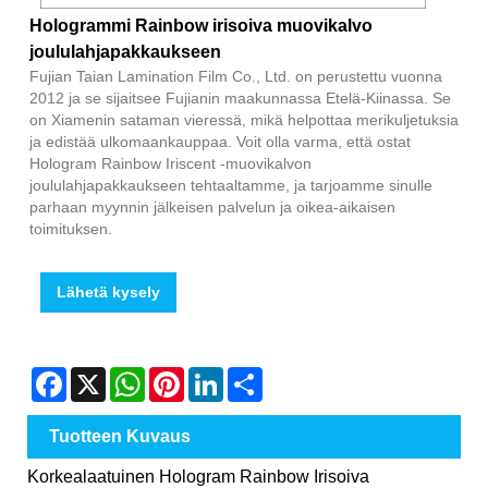
Hologrammi Rainbow irisoiva muovikalvo
joululahjapakkaukseen
Fujian Taian Lamination Film Co., Ltd. on perustettu vuonna
2012 ja se sijaitsee Fujianin maakunnassa Etelä-Kiinassa. Se
on Xiamenin sataman vieressä, mikä helpottaa merikuljetuksia
ja edistää ulkomaankauppaa. Voit olla varma, että ostat
Hologram Rainbow Iriscent -muovikalvon
joululahjapakkaukseen tehtaaltamme, ja tarjoamme sinulle
parhaan myynnin jälkeisen palvelun ja oikea-aikaisen
toimituksen.
Lähetä kysely
Facebook
X
WhatsApp
Pinterest
LinkedIn
Share
Tuotteen Kuvaus
Korkealaatuinen Hologram Rainbow Irisoiva