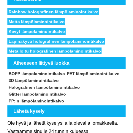
Rainbow holografinen lämpölaminointikalvo
Matta lämpölaminointikalvo
Kevyt lämpölaminointikalvo
Läpinäkyvä holografinen lämpölaminointikalvo
Metalloitu holografinen lämpölaminointikalvo
Aiheeseen liittyvä luokka
BOPP lämpölaminointikalvo
PET lämpölaminointikalvo
3D lämpölaminointikalvo
Holografinen lämpölaminointikalvo
Glitter lämpölaminointikalvo
PP: n lämpölaminointikalvo
Lähetä kysely
Ole hyvä ja lähetä kyselysi alla olevalla lomakkeella.
Vastaamme sinulle 24 tunnin kuluessa.