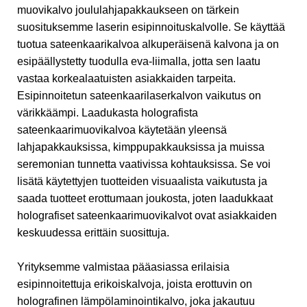
muovikalvo joululahjapakkaukseen on tärkein
suosituksemme laserin esipinnoituskalvolle. Se käyttää
tuotua sateenkaarikalvoa alkuperäisenä kalvona ja on
esipäällystetty tuodulla eva-liimalla, jotta sen laatu
vastaa korkealaatuisten asiakkaiden tarpeita.
Esipinnoitetun sateenkaarilaserkalvon vaikutus on
värikkäämpi. Laadukasta holografista
sateenkaarimuovikalvoa käytetään yleensä
lahjapakkauksissa, kimppupakkauksissa ja muissa
seremonian tunnetta vaativissa kohtauksissa. Se voi
lisätä käytettyjen tuotteiden visuaalista vaikutusta ja
saada tuotteet erottumaan joukosta, joten laadukkaat
holografiset sateenkaarimuovikalvot ovat asiakkaiden
keskuudessa erittäin suosittuja.
Yrityksemme valmistaa pääasiassa erilaisia ​​
esipinnoitettuja erikoiskalvoja, joista erottuvin on
holografinen lämpölaminointikalvo, joka jakautuu