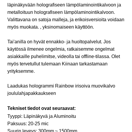
läpinäkyvään holografiseen lämpölaminointikalvoon ja
metalloituun holografiseen lämpölaminointikalvoon.
Valittavana on satoja malleja, ja erikoisversioita voidaan
myös muokata. , yksinomaiseen käyttöön.
Tai'anilla on hyvät ennakko- ja huoltopalvelut. Jos
käytössä ilmenee ongelmia, ratkaisemme ongelmat
asiakkaille puhelimitse, videolla tai offline-tilassa. Olet
myös tervetullut tulemaan Kiinaan tarkastamaan
yrityksemme.
Laadukas hologrammi Rainbow irisoiva muovikalvo
joululahjapakkaukseen
Tekniset tiedot ovat seuraavat:
Tyyppi: Läpinäkyvä ja Aluminoitu
Paksuus: 20-25 mic
Suurin leveys: 300mm ~ 1500mm